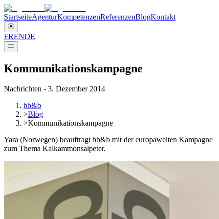
Startseite
Agentur
Kompetenzen
Referenzen
Blog
Kontakt
FR
EN
DE
Kommunikationskampagne
Nachrichten - 3. Dezember 2014
bb&b
>
Blog
>
Kommunikationskampagne
Yara (Norwegen) beauftragt bb&b mit der europaweiten Kampagne
zum Thema Kalkammonsalpeter.