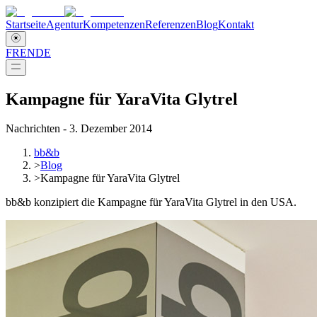
Startseite
Agentur
Kompetenzen
Referenzen
Blog
Kontakt
FR
EN
DE
Kampagne für YaraVita Glytrel
Nachrichten - 3. Dezember 2014
bb&b
>
Blog
>
Kampagne für YaraVita Glytrel
bb&b konzipiert die Kampagne für YaraVita Glytrel in den USA.