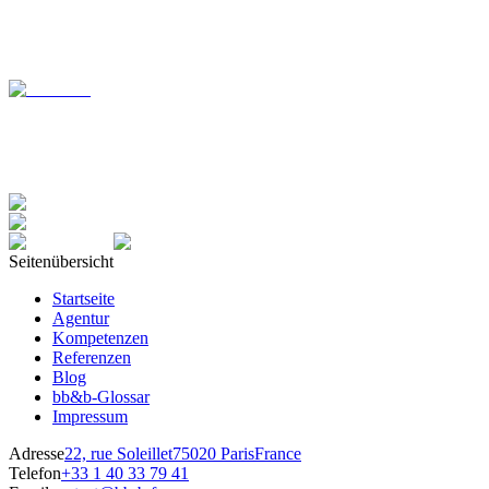
bis hin zur offiziellen Eintragung des geistigen Eigentums.
Zum Beispiel
Xllence
Yara Pure Nutrient
John Cockerill
Seitenübersicht
Startseite
Agentur
Kompetenzen
Referenzen
Blog
bb&b-Glossar
Impressum
Adresse
22, rue Soleillet
75020 Paris
France
Telefon
+33 1 40 33 79 41