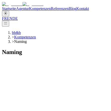
Startseite
Agentur
Kompetenzen
Referenzen
Blog
Kontakt
FR
EN
DE
bb&b
>
Kompetenzen
>
Naming
Naming
Markenführung b2b
Worum geht es beim Naming?
Ein Kind braucht einen Namen! Was im Leben gilt, gilt auch im
Marketing. Ihr Firmenname prägt den ersten Eindruck, den Sie bei
potenziellen Kunden (und Bewerbern) hinterlassen. Gleiches gilt für
Produkte und Dienstleistungen. Der Name ist Teil der Identität.
Deshalb kommt der Namensfindung im Markenkontext eine