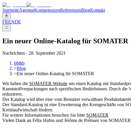
Startseite
Agentur
Kompetenzen
Referenzen
Blog
Kontakt
FR
EN
DE
Ein neuer Online-Katalog für SOMATER
Nachrichten - 28. September 2021
bb&b
>
Blog
>
Ein neuer Online-Katalog für SOMATER
Wir haben die
SOMATER-Website
um einen Katalog mit Standardpr
Kunststoffverpackungen nach spezifischen Bedürfnissen. Durch die
reduzieren.
Der Katalog wird über eine vom Benutzer verwaltbare Produktdatenban
Der Standard-Katalog ist eine Erweiterung des Kerngeschäfts von S
Kreislaufwirtschaft fördern.
Für weitere Informationen besuchen Sie bitte
SOMATER
Vielen Dank an Félix Hubin und Jérôme de Prémare von SOMATER fü