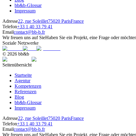
bb&b-Glossar
Impressum
Adresse
22, rue Soleillet
75020 Paris
France
Telefon
+33 1 40 33 79 41
Email
contact@bb-b.fr
Wir freuen uns auf Sie
Haben Sie ein Projekt, eine Frage oder möchte
Soziale Netzwerke
© 2026 bb&b
Seitenübersicht
Startseite
Agentur
Kompetenzen
Referenzen
Blog
bb&b-Glossar
Impressum
Adresse
22, rue Soleillet
75020 Paris
France
Telefon
+33 1 40 33 79 41
Email
contact@bb-b.fr
Wir freuen uns auf Sie
Haben Sie ein Projekt, eine Frage oder möchte