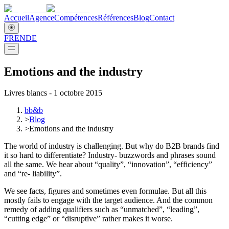
Accueil
Agence
Compétences
Références
Blog
Contact
FR
EN
DE
Emotions and the industry
Livres blancs - 1 octobre 2015
bb&b
>
Blog
>
Emotions and the industry
The world of industry is challenging. But why do B2B brands find
it so hard to differentiate? Industry- buzzwords and phrases sound
all the same. We hear about “quality”, “innovation”, “efficiency”
and “re- liability”.
We see facts, figures and sometimes even formulae. But all this
mostly fails to engage with the target audience. And the common
remedy of adding qualifiers such as “unmatched”, “leading”,
“cutting edge” or “disruptive” rather makes it worse.