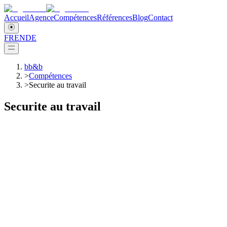
Accueil
Agence
Compétences
Références
Blog
Contact
FR
EN
DE
bb&b
>
Compétences
>
Securite au travail
Securite au travail
Gestion du changement
Comment communiquer sur la sécurité au travail ?
La sécurité au travail n’est pas seulement une question d’organisation
différents niveaux : Formations, toolbox talks, signalétique, réglementa
Cependant, des demandes répétées de respecter les règles de sécurité a
réactions, surtout dans les entreprises qui répondent déjà à des normes
La fierté du travail bien fait est un moteur universel qui peut être utilisé