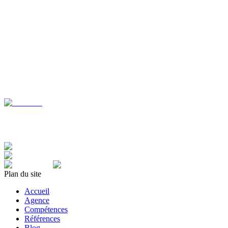
Il est encore plus important d’ancrer durablement la sécurité dans la 
représente justement un grand défi.
Comment sensibiliser et engager durablement vos équip
Nous élaborons des concepts de communication afin de mobiliser les co
Safety 1 et Safety 2, motivation intrinsèque, etc.) Lors de la transpo
changement.
Par exemple
Yara Safe By Choice
Plan du site
Accueil
Agence
Compétences
Références
Blog