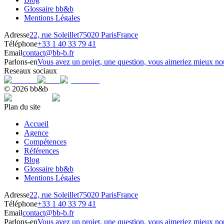
Glossaire bb&b
Mentions Légales
Adresse
22, rue Soleillet
75020 Paris
France
Téléphone
+33 1 40 33 79 41
Email
contact@bb-b.fr
Parlons-en
Vous avez un projet, une question, vous aimeriez mieux nou
Reseaux sociaux
© 2026 bb&b
Plan du site
Accueil
Agence
Compétences
Références
Blog
Glossaire bb&b
Mentions Légales
Adresse
22, rue Soleillet
75020 Paris
France
Téléphone
+33 1 40 33 79 41
Email
contact@bb-b.fr
Parlons-en
Vous avez un projet, une question, vous aimeriez mieux nou