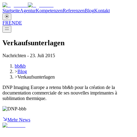
Startseite
Agentur
Kompetenzen
Referenzen
Blog
Kontakt
FR
EN
DE
Verkaufsunterlagen
Nachrichten - 23. Juli 2015
bb&b
>
Blog
>
Verkaufsunterlagen
DNP Imaging Europe a retenu bb&b pour la création de la
documentation commerciale de ses nouvelles imprimantes à
sublimation thermique.
Mehr News